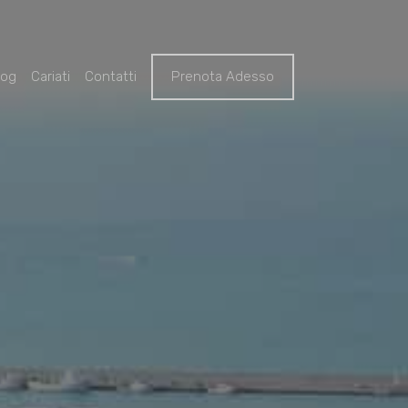
log
Cariati
Contatti
Prenota Adesso